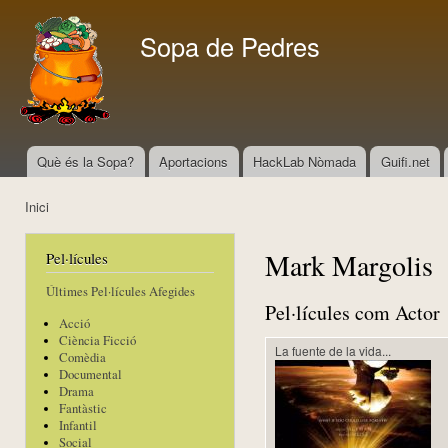
Vés
con
Sopa de Pedres
Què és la Sopa?
Aportacions
HackLab Nòmada
Guifi.net
Menú principal
Inici
Esteu aquí
Mark Margolis
Pel·lícules
Últimes Pel·lícules Afegides
Pel·lícules com Actor
Acció
Ciència Ficció
La fuente de la vida...
Comèdia
Documental
Drama
Fantàstic
Infantil
Social