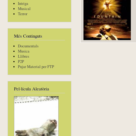
Intriga
Musical
Terror
Més Continguts
Documentals
Musica
Llibres
P2P
Pujar Material per FTP
Pel·lícula Aleatòria