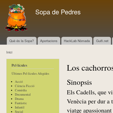
Vés
con
Sopa de Pedres
Què és la Sopa?
Aportacions
HackLab Nòmada
Guifi.net
Menú principal
Inici
Esteu aquí
Los cachorro
Pel·lícules
Últimes Pel·lícules Afegides
Sinopsis
Acció
Ciència Ficció
Els Cadells, que vi
Comèdia
Documental
Drama
Venècia per dur a 
Fantàstic
Infantil
viatge apassionant
Social