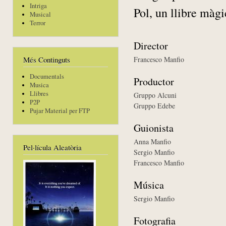
Intriga
Pol, un llibre màg
Musical
Terror
Director
Francesco Manfio
Més Continguts
Documentals
Productor
Musica
Llibres
Gruppo Alcuni
P2P
Gruppo Edebe
Pujar Material per FTP
Guionista
Anna Manfio
Pel·lícula Aleatòria
Sergio Manfio
Francesco Manfio
Música
Sergio Manfio
Fotografia