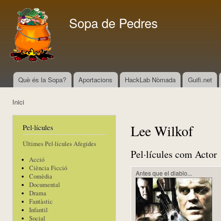
Vés
con
Sopa de Pedres
Què és la Sopa?
Aportacions
HackLab Nòmada
Guifi.net
Menú principal
Inici
Esteu aquí
Lee Wilkof
Pel·lícules
Últimes Pel·lícules Afegides
Pel·lícules com Actor
Acció
Ciència Ficció
Antes que el diablo...
Comèdia
Documental
Drama
Fantàstic
Infantil
Social