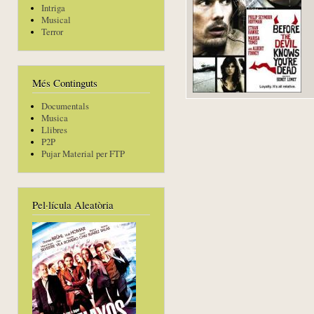
Intriga
Musical
Terror
Més Continguts
Documentals
Musica
Llibres
P2P
Pujar Material per FTP
Pel·lícula Aleatòria