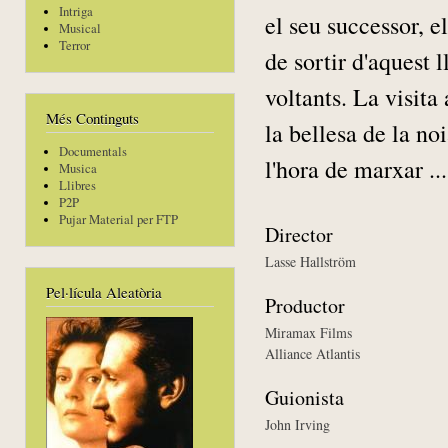
Intriga
el seu successor, el
Musical
Terror
de sortir d'aquest 
voltants. La visita
Més Continguts
la bellesa de la n
Documentals
l'hora de marxar ...
Musica
Llibres
P2P
Pujar Material per FTP
Director
Lasse Hallström
Pel·lícula Aleatòria
Productor
Miramax Films
Alliance Atlantis
Guionista
John Irving