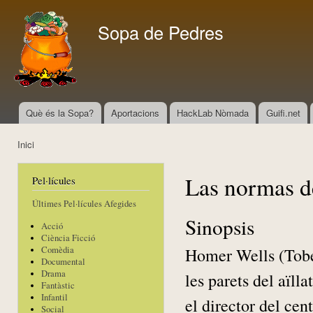
Vés
con
Sopa de Pedres
Què és la Sopa?
Aportacions
HackLab Nòmada
Guifi.net
Menú principal
Inici
Esteu aquí
Las normas de
Pel·lícules
Últimes Pel·lícules Afegides
Sinopsis
Acció
Ciència Ficció
Homer Wells (Tobey
Comèdia
Documental
Drama
les parets del aïlla
Fantàstic
Infantil
el director del cen
Social