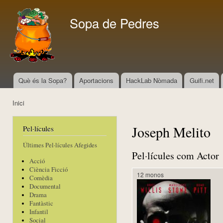
Vés
con
Sopa de Pedres
Què és la Sopa?
Aportacions
HackLab Nòmada
Guifi.net
Menú principal
Inici
Esteu aquí
Joseph Melito
Pel·lícules
Últimes Pel·lícules Afegides
Pel·lícules com Actor
Acció
Ciència Ficció
12 monos
Comèdia
Documental
Drama
Fantàstic
Infantil
Social