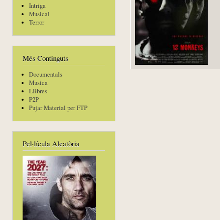
Intriga
Musical
Terror
Més Continguts
Documentals
Musica
Llibres
P2P
Pujar Material per FTP
Pel·lícula Aleatòria