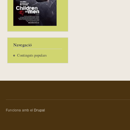
Navegació
Continguts populars
Funciona amb el
Drupal