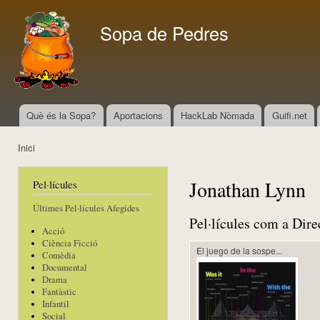
Vés
con
Sopa de Pedres
Què és la Sopa?
Aportacions
HackLab Nòmada
Guifi.net
Menú principal
Inici
Esteu aquí
Jonathan Lynn
Pel·lícules
Últimes Pel·lícules Afegides
Pel·lícules com a Dire
Acció
Ciència Ficció
El juego de la sospe...
Comèdia
Documental
Drama
Fantàstic
Infantil
Social