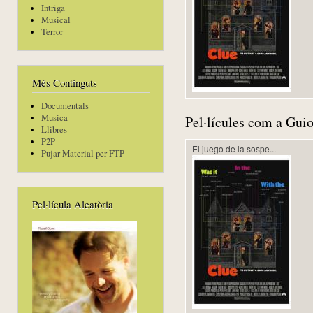
Intriga
Musical
Terror
Més Continguts
Documentals
Musica
Pel·lícules com a Guio
Llibres
P2P
El juego de la sospe...
Pujar Material per FTP
Pel·lícula Aleatòria