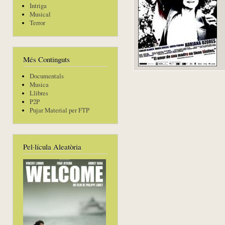
Intriga
Musical
Terror
Més Continguts
Documentals
Musica
Llibres
P2P
Pujar Material per FTP
Pel·lícula Aleatòria