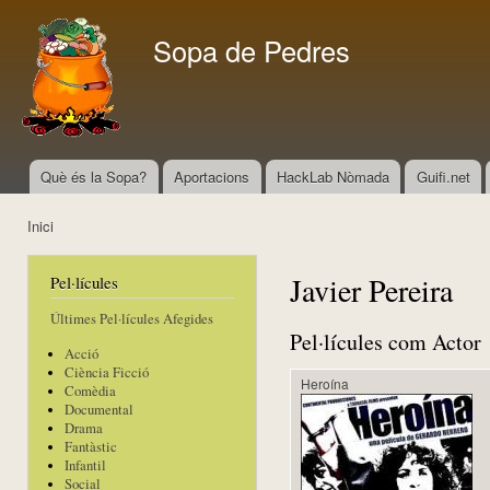
Vés
con
Sopa de Pedres
Què és la Sopa?
Aportacions
HackLab Nòmada
Guifi.net
Menú principal
Inici
Esteu aquí
Javier Pereira
Pel·lícules
Últimes Pel·lícules Afegides
Pel·lícules com Actor
Acció
Ciència Ficció
Heroína
Comèdia
Documental
Drama
Fantàstic
Infantil
Social