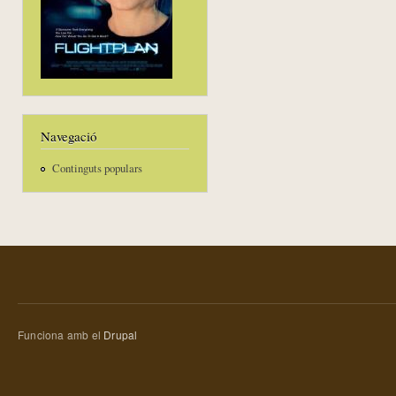
Navegació
Continguts populars
Funciona amb el
Drupal