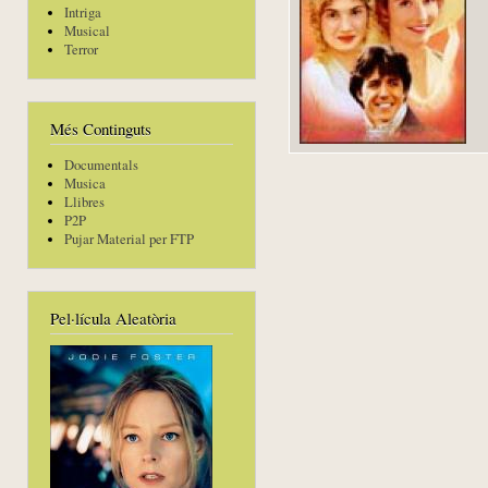
Intriga
Musical
Terror
Més Continguts
Documentals
Musica
Llibres
P2P
Pujar Material per FTP
Pel·lícula Aleatòria