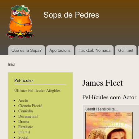
Vés
con
Sopa de Pedres
Què és la Sopa?
Aportacions
HackLab Nòmada
Guifi.net
Menú principal
Inici
Esteu aquí
James Fleet
Pel·lícules
Últimes Pel·lícules Afegides
Pel·lícules com Actor
Acció
Ciència Ficció
Sentit i sensibilita...
Comèdia
Documental
Drama
Fantàstic
Infantil
Social