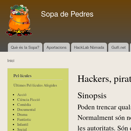
Vés
con
Sopa de Pedres
Què és la Sopa?
Aportacions
HackLab Nòmada
Guifi.net
Menú principal
Inici
Esteu aquí
Hackers, pira
Pel·lícules
Últimes Pel·lícules Afegides
Sinopsis
Acció
Ciència Ficció
Poden trencar quals
Comèdia
Documental
Drama
Normalment són nom
Fantàstic
Infantil
les autoritats. Són
Social