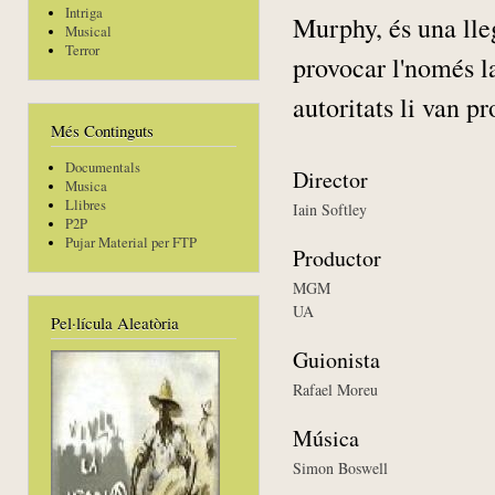
Intriga
Murphy, és una lleg
Musical
Terror
provocar l'només l
autoritats li van p
Més Continguts
Documentals
Director
Musica
Llibres
Iain Softley
P2P
Pujar Material per FTP
Productor
MGM
UA
Pel·lícula Aleatòria
Guionista
Rafael Moreu
Música
Simon Boswell