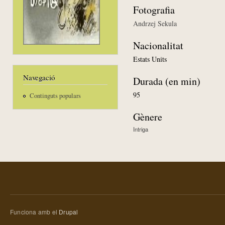
Fotografia
Andrzej Sekula
Nacionalitat
Estats Units
Navegació
Durada (en min)
95
Continguts populars
Gènere
Intriga
Funciona amb el
Drupal