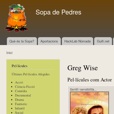
Vés
con
Sopa de Pedres
Què és la Sopa?
Aportacions
HackLab Nòmada
Guifi.net
Menú principal
Inici
Esteu aquí
Greg Wise
Pel·lícules
Últimes Pel·lícules Afegides
Pel·lícules com Actor
Acció
Ciència Ficció
Sentit i sensibilita...
Comèdia
Documental
Drama
Fantàstic
Infantil
Social