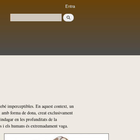
Entra
Cerca
Formulari de cerca
irebé imperceptibles. En aquest context, un
bot amb forma de dona, creat exclusivament
 indagar en les profunditats de la
ots i els humans és extremadament vaga.