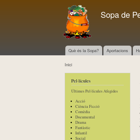
Sopa de P
Què és la Sopa?
Aportacions
H
Menú principal
Inici
Esteu aquí
Pel·lícules
Últimes Pel·lícules Afegides
Acció
Ciència Ficció
Comèdia
Documental
Drama
Fantàstic
Infantil
Social