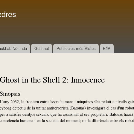
Vés al
Menú secundari
contingut
edres
ackLab Nòmada
Guifi.net
Pel·lícules més Vistes
P2P
Ghost in the Shell 2: Innocence
Sinopsis
L'any 2032, la frontera entre éssers humans i màquines s'ha reduït a nivells ga
cyborg detectiu de la unitat antiterrorista (Batouas) investigarà el cas d'un ro
per a satisfer desitjos sexuals, que ha assassinat al seu propietari. Batouas haurà
consciència humana i en la societat del moment; on la diferència entre els rob