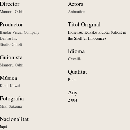
Director
Actors
Mamoru Oshii
Animation
Productor
Títol Original
Bandai Visual Company
Inosensu: Kôkaku kidôtai (Ghost in
Dentsu Inc.
the Shell 2: Innocence)
Studio Ghibli
Idioma
Guionista
Castellà
Mamoru Oshii
Qualitat
Música
Bona
Kenji Kawai
Any
Fotografia
2 004
Miki Sakuma
Nacionalitat
Japó