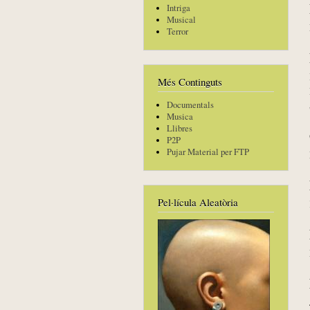
Intriga
Musical
Terror
Més Continguts
Documentals
Musica
Llibres
P2P
Pujar Material per FTP
Pel·lícula Aleatòria