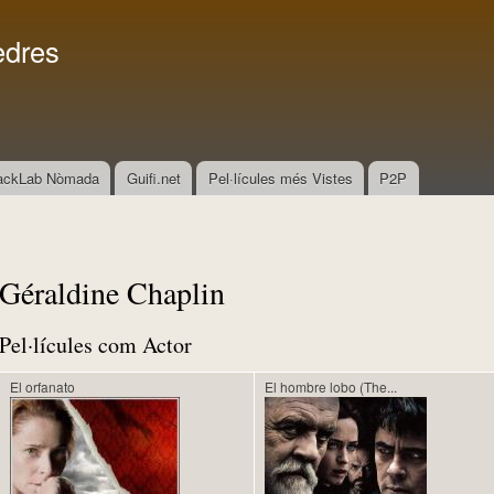
Vés al
Menú secundari
contingut
edres
ackLab Nòmada
Guifi.net
Pel·lícules més Vistes
P2P
Géraldine Chaplin
Pel·lícules com Actor
El orfanato
El hombre lobo (The...