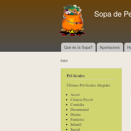
Sopa de P
Què és la Sopa?
Aportacions
H
Menú principal
Inici
Esteu aquí
Pel·lícules
Últimes Pel·lícules Afegides
Acció
Ciència Ficció
Comèdia
Documental
Drama
Fantàstic
Infantil
Social