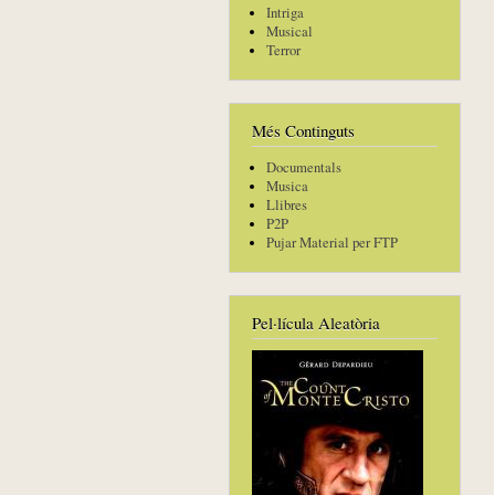
Intriga
Musical
Terror
Més Continguts
Documentals
Musica
Llibres
P2P
Pujar Material per FTP
Pel·lícula Aleatòria