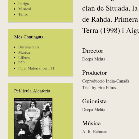
Intriga
clan de Situada, la
Musical
Terror
de Rahda. Primera 
Terra (1998) i Aig
Més Continguts
Documentals
Director
Musica
Llibres
Deepa Mehta
P2P
Pujar Material per FTP
Productor
Coproducció India-Canadà
Trial by Fire Films.
Pel·lícula Aleatòria
Guionista
Deepa Mehta
Música
A. R. Rahman