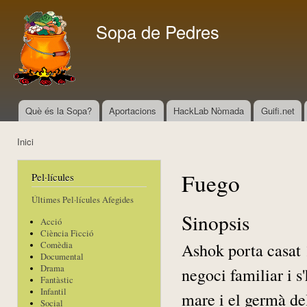
Vés
con
Sopa de Pedres
Què és la Sopa?
Aportacions
HackLab Nòmada
Guifi.net
Menú principal
Inici
Esteu aquí
Fuego
Pel·lícules
Últimes Pel·lícules Afegides
Sinopsis
Acció
Ciència Ficció
Ashok porta casat 
Comèdia
Documental
Drama
negoci familiar i s
Fantàstic
Infantil
mare i el germà de
Social