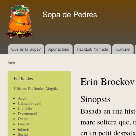
Vés
con
Sopa de Pedres
Què és la Sopa?
Aportacions
HackLab Nòmada
Guifi.net
Menú principal
Inici
Esteu aquí
Erin Brockov
Pel·lícules
Últimes Pel·lícules Afegides
Sinopsis
Acció
Ciència Ficció
Basada en una histò
Comèdia
Documental
Drama
mare soltera que, t
Fantàstic
Infantil
en un petit despat
Social