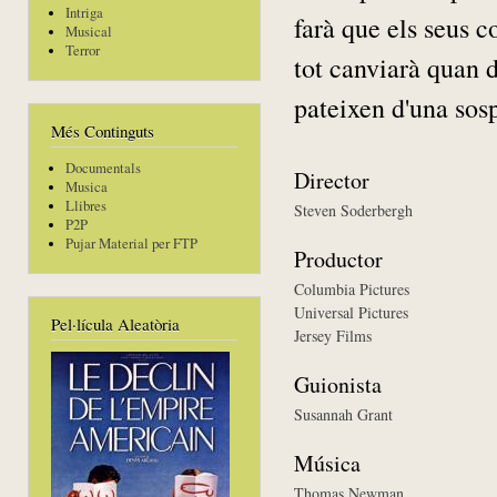
Intriga
farà que els seus 
Musical
Terror
tot canviarà quan d
pateixen d'una sosp
Més Continguts
Documentals
Director
Musica
Llibres
Steven Soderbergh
P2P
Pujar Material per FTP
Productor
Columbia Pictures
Universal Pictures
Pel·lícula Aleatòria
Jersey Films
Guionista
Susannah Grant
Música
Thomas Newman