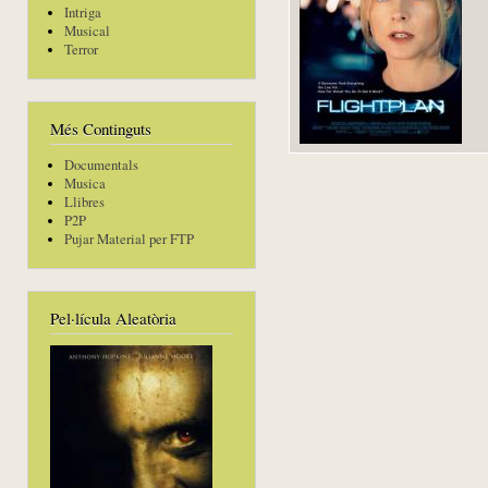
Intriga
Musical
Terror
Més Continguts
Documentals
Musica
Llibres
P2P
Pujar Material per FTP
Pel·lícula Aleatòria