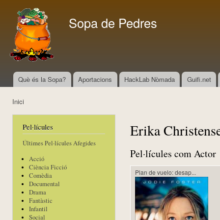
Vés
con
Sopa de Pedres
Què és la Sopa?
Aportacions
HackLab Nòmada
Guifi.net
Menú principal
Inici
Esteu aquí
Erika Christens
Pel·lícules
Últimes Pel·lícules Afegides
Pel·lícules com Actor
Acció
Ciència Ficció
Plan de vuelo: desap...
Comèdia
Documental
Drama
Fantàstic
Infantil
Social