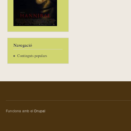
Navegació
Continguts populars
Funciona amb el
Drupal