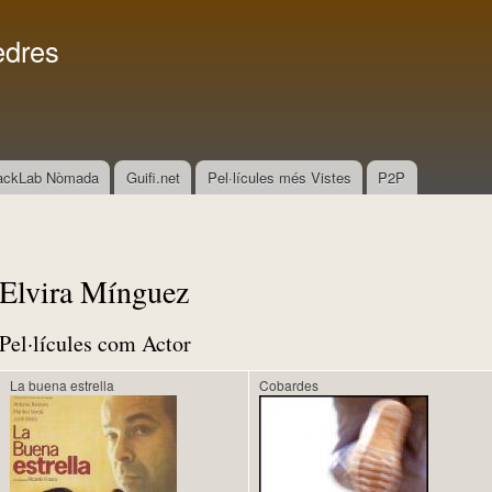
Vés al
Menú secundari
contingut
edres
ackLab Nòmada
Guifi.net
Pel·lícules més Vistes
P2P
Elvira Mínguez
Pel·lícules com Actor
La buena estrella
Cobardes