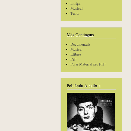
Intriga
Musical
Terror
Més Continguts
Documentals
Musica
Llibres
P2P
Pujar Material per FTP
Pel·lícula Aleatòria