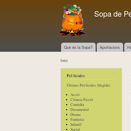
Sopa de P
Què és la Sopa?
Aportacions
H
Menú principal
Inici
Esteu aquí
Pel·lícules
Últimes Pel·lícules Afegides
Acció
Ciència Ficció
Comèdia
Documental
Drama
Fantàstic
Infantil
Social