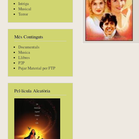
Intriga
Musical
Terror
Més Continguts
Documentals
Musica
Llibres
P2P
Pujar Material per FTP
Pel·lícula Aleatòria