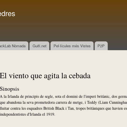
Vés al
Menú secundari
contingut
edres
ackLab Nòmada
Guifi.net
Pel·lícules més Vistes
P2P
El viento que agita la cebada
Sinopsis
A la Irlanda de principis de segle, sota el domini de l'imperi britànic, dos ge
que abandona la seva prometedora carrera de metge, i Teddy (Liam Cunningham),
lluitar contra les esquadres British Black i Tan, tropes britàniques que havien es
independentistes d'Irlanda el 1919.