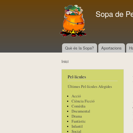
Sopa de P
Què és la Sopa?
Aportacions
H
Menú principal
Inici
Esteu aquí
Pel·lícules
Últimes Pel·lícules Afegides
Acció
Ciència Ficció
Comèdia
Documental
Drama
Fantàstic
Infantil
Social