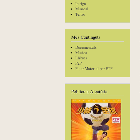
Intriga
Musical
Terror
Més Continguts
Documentals
Musica
Llibres
P2P
Pujar Material per FTP
Pel·lícula Aleatòria