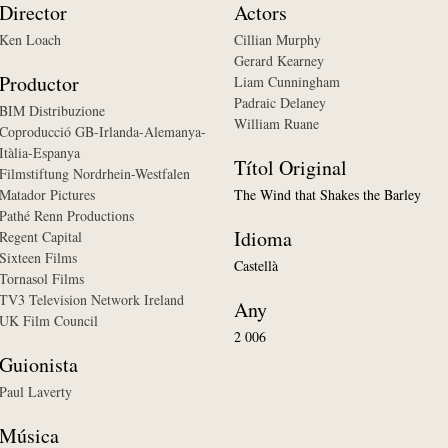
Director
Actors
Ken Loach
Cillian Murphy
Gerard Kearney
Productor
Liam Cunningham
Padraic Delaney
BIM Distribuzione
William Ruane
Coproducció GB-Irlanda-Alemanya-
Itàlia-Espanya
Títol Original
Filmstiftung Nordrhein-Westfalen
Matador Pictures
The Wind that Shakes the Barley
Pathé Renn Productions
Idioma
Regent Capital
Sixteen Films
Castellà
Tornasol Films
TV3 Television Network Ireland
Any
UK Film Council
2 006
Guionista
Paul Laverty
Música