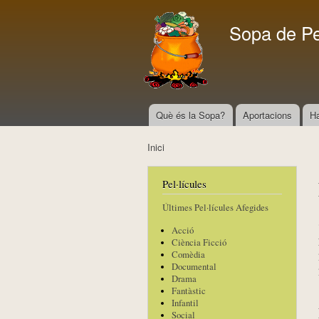
Sopa de P
Què és la Sopa?
Aportacions
H
Menú principal
Inici
Esteu aquí
Pel·lícules
Últimes Pel·lícules Afegides
Acció
Ciència Ficció
Comèdia
Documental
Drama
Fantàstic
Infantil
Social