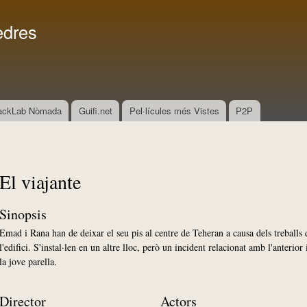
Vés al
Menú secundari
contingut
edres
ackLab Nòmada
Guifi.net
Pel·lícules més Vistes
P2P
El viajante
Sinopsis
Emad i Rana han de deixar el seu pis al centre de Teheran a causa dels treballs
l'edifici. S'instal·len en un altre lloc, però un incident relacionat amb l'anterio
la jove parella.
Director
Actors