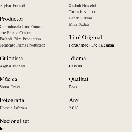
Asghar Farhadi
Shahab Hosseini
Taraneh Alidoosti
Productor
Babak Karimi
Mina Sadati
Coproducció Iran-França
arte France Cinéma
Títol Original
Farhadi Film Production
Memento Films Production
Forushande (The Salesman)
Guionista
Idioma
Asghar Farhadi
Castellà
Música
Qualitat
Sattar Oraki
Bona
Fotografia
Any
Hossein Jafarian
2 016
Nacionalitat
Iran