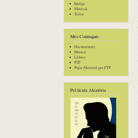
Intriga
Musical
Terror
Més Continguts
Documentals
Musica
Llibres
P2P
Pujar Material per FTP
Pel·lícula Aleatòria