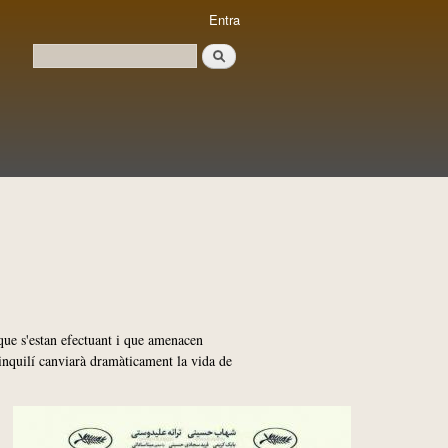
Entra
Cerca
Formulari de cerca
 que s'estan efectuant i que amenacen
r inquilí canviarà dramàticament la vida de