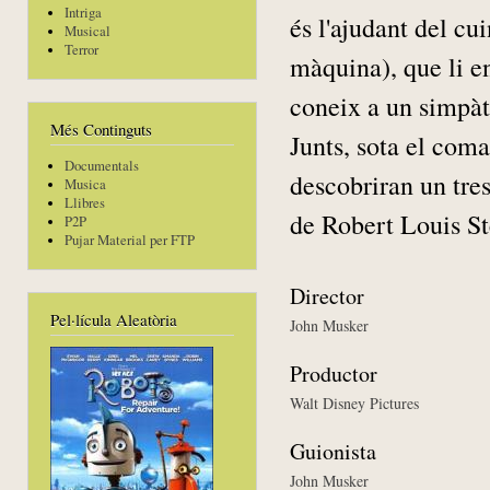
Intriga
és l'ajudant del cu
Musical
Terror
màquina), que li e
coneix a un simpà
Més Continguts
Junts, sota el com
Documentals
descobriran un tre
Musica
Llibres
de Robert Louis Ste
P2P
Pujar Material per FTP
Director
Pel·lícula Aleatòria
John Musker
Productor
Walt Disney Pictures
Guionista
John Musker