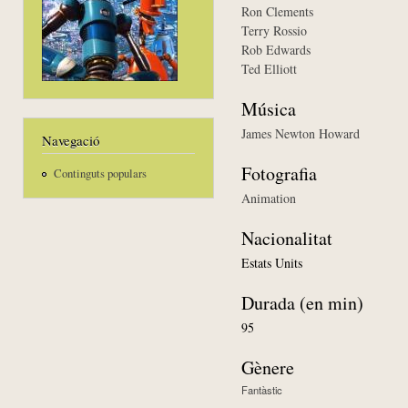
Ron Clements
Terry Rossio
Rob Edwards
Ted Elliott
Música
James Newton Howard
Navegació
Fotografia
Continguts populars
Animation
Nacionalitat
Estats Units
Durada (en min)
95
Gènere
Fantàstic