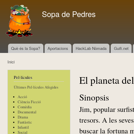
Vés
con
Sopa de Pedres
Què és la Sopa?
Aportacions
HackLab Nòmada
Guifi.net
Menú principal
Inici
Esteu aquí
El planeta del
Pel·lícules
Últimes Pel·lícules Afegides
Sinopsis
Acció
Ciència Ficció
Jim, popular surfis
Comèdia
Documental
Drama
tresors. A les seve
Fantàstic
Infantil
buscar la fortuna m
Social