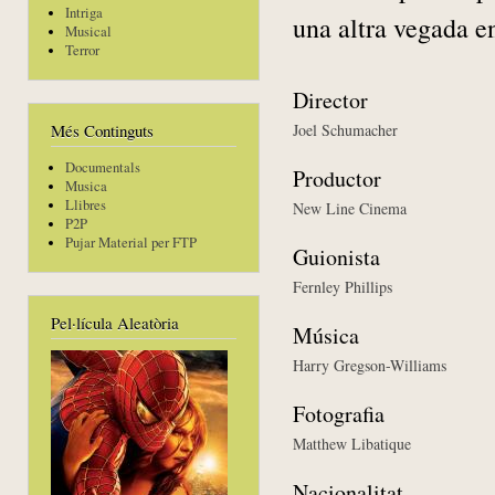
Intriga
una altra vegada en 
Musical
Terror
Director
Joel Schumacher
Més Continguts
Documentals
Productor
Musica
Llibres
New Line Cinema
P2P
Pujar Material per FTP
Guionista
Fernley Phillips
Pel·lícula Aleatòria
Música
Harry Gregson-Williams
Fotografia
Matthew Libatique
Nacionalitat