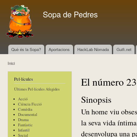
Vés
con
Sopa de Pedres
Què és la Sopa?
Aportacions
HackLab Nòmada
Guifi.net
Menú principal
Inici
Esteu aquí
El número 23
Pel·lícules
Últimes Pel·lícules Afegides
Sinopsis
Acció
Ciència Ficció
Un home viu obsess
Comèdia
Documental
Drama
la seva vida íntim
Fantàstic
Infantil
desenvolupa una pa
Social