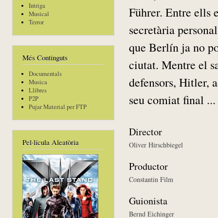
Intriga
Führer. Entre ells
Musical
Terror
secretària personal 
que Berlín ja no po
Més Continguts
ciutat. Mentre el s
Documentals
defensors, Hitler,
Musica
Llibres
seu comiat final ...
P2P
Pujar Material per FTP
Director
Pel·lícula Aleatòria
Oliver Hirschbiegel
Productor
Constantin Film
Guionista
Bernd Eichinger