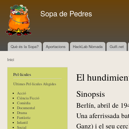
Vés
con
Sopa de Pedres
Què és la Sopa?
Aportacions
HackLab Nòmada
Guifi.net
Menú principal
Inici
Esteu aquí
El hundimien
Pel·lícules
Últimes Pel·lícules Afegides
Sinopsis
Acció
Ciència Ficció
Berlín, abril de 19
Comèdia
Documental
Drama
Una aferrissada bat
Fantàstic
Infantil
Ganz) i el seu cerc
Social