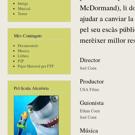
Intriga
McDormand), li don
Musical
Terror
ajudar a canviar la
pel seu escàs públ
Més Continguts
merèixer millor re
Documentals
Musica
Llibres
Director
P2P
Pujar Material per FTP
Joel Coen
Productor
Pel·lícula Aleatòria
USA Films
Guionista
Ethan Coen
Joel Coen
Música