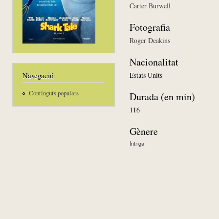
Carter Burwell
Fotografia
Roger Deakins
Nacionalitat
Estats Units
Navegació
Continguts populars
Durada (en min)
116
Gènere
Intriga