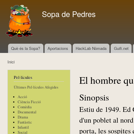
Vés
con
Sopa de Pedres
Què és la Sopa?
Aportacions
HackLab Nòmada
Guifi.net
Menú principal
Inici
Esteu aquí
El hombre que
Pel·lícules
Últimes Pel·lícules Afegides
Sinopsis
Acció
Ciència Ficció
Estiu de 1949. Ed 
Comèdia
Documental
Drama
d'un poblet al nord
Fantàstic
Infantil
porta, les sospites 
Social