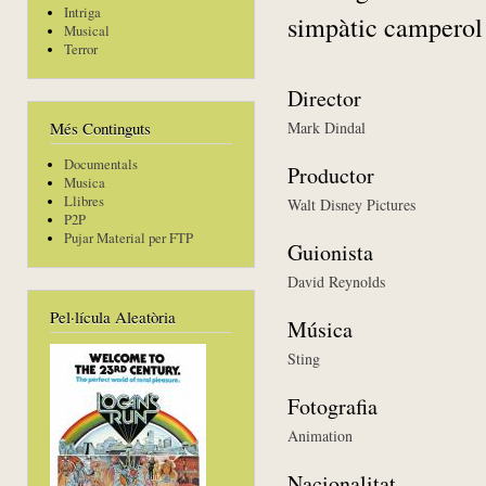
Intriga
simpàtic camperol 
Musical
Terror
Director
Mark Dindal
Més Continguts
Documentals
Productor
Musica
Llibres
Walt Disney Pictures
P2P
Pujar Material per FTP
Guionista
David Reynolds
Pel·lícula Aleatòria
Música
Sting
Fotografia
Animation
Nacionalitat