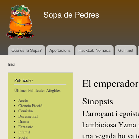
Vés
con
Sopa de Pedres
Què és la Sopa?
Aportacions
HackLab Nòmada
Guifi.net
Menú principal
Inici
Esteu aquí
El emperador 
Pel·lícules
Últimes Pel·lícules Afegides
Sinopsis
Acció
Ciència Ficció
L'arrogant i egoist
Comèdia
Documental
Drama
l'ambiciosa Yzma i
Fantàstic
Infantil
una vegada ho va te
Social