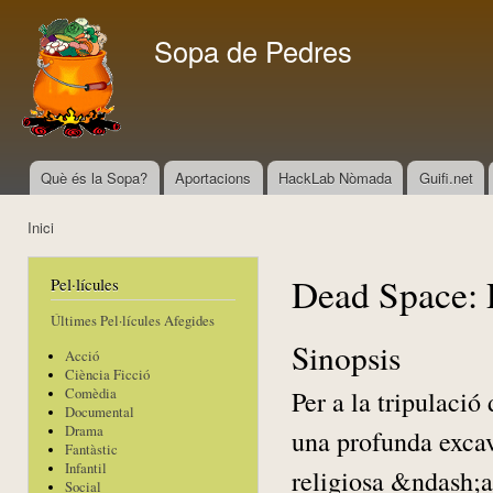
Vés
con
Sopa de Pedres
Què és la Sopa?
Aportacions
HackLab Nòmada
Guifi.net
Menú principal
Inici
Esteu aquí
Dead Space: 
Pel·lícules
Últimes Pel·lícules Afegides
Sinopsis
Acció
Ciència Ficció
Per a la tripulaci
Comèdia
Documental
Drama
una profunda excav
Fantàstic
Infantil
religiosa &ndash;a 
Social