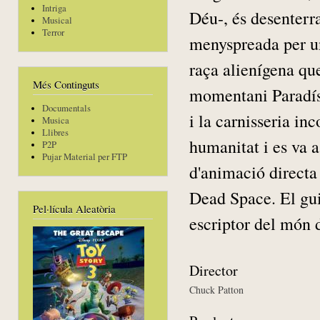
Intriga
Déu-, és desenterr
Musical
Terror
menyspreada per uns
raça alienígena qu
Més Continguts
momentani Paradís 
Documentals
i la carnisseria in
Musica
Llibres
humanitat i es va a
P2P
Pujar Material per FTP
d'animació directa
Dead Space. El gui
Pel·lícula Aleatòria
escriptor del món 
Director
Chuck Patton