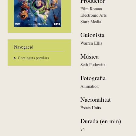
Productor
Film Roman
Electronic Arts
Starz Media
Guionista
Warren Ellis
Navegació
Música
Continguts populars
Seth Podowitz
Fotografia
Animation
Nacionalitat
Estats Units
Durada (en min)
74