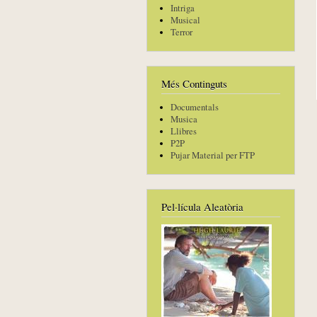
Intriga
Musical
Terror
Més Continguts
Documentals
Musica
Llibres
P2P
Pujar Material per FTP
Pel·lícula Aleatòria