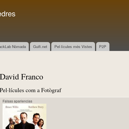
Vés al
Menú secundari
contingut
edres
ackLab Nòmada
Guifi.net
Pel·lícules més Vistes
P2P
David Franco
Pel·lícules com a Fotògraf
Falsas apariencias