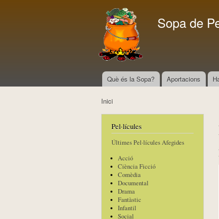
Sopa de P
Què és la Sopa?
Aportacions
H
Menú principal
Inici
Esteu aquí
Pel·lícules
Últimes Pel·lícules Afegides
Acció
Ciència Ficció
Comèdia
Documental
Drama
Fantàstic
Infantil
Social