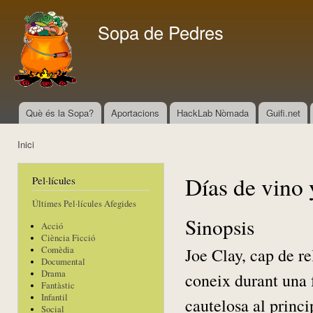
Vés
con
Sopa de Pedres
Què és la Sopa?
Aportacions
HackLab Nòmada
Guifi.net
Menú principal
Inici
Esteu aquí
Días de vino 
Pel·lícules
Últimes Pel·lícules Afegides
Sinopsis
Acció
Ciència Ficció
Joe Clay, cap de r
Comèdia
Documental
Drama
coneix durant una 
Fantàstic
Infantil
cautelosa al princi
Social