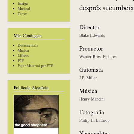
Intriga
després sucumbeix 
Musical
Terror
Director
Blake Edwards
Més Continguts
Documentals
Productor
Musica
Llibres
Warner Bros. Pictures
P2P
Pujar Material per FTP
Guionista
J.P. Miller
Pel·lícula Aleatòria
Música
Henry Mancini
Fotografia
Philip H. Lathrop
Nacionalitat