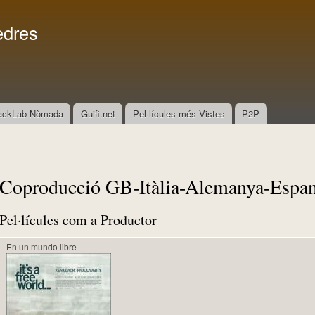
Vés al
Menú secundari
contingut
edres
ackLab Nòmada
Guifi.net
Pel·lícules més Vistes
P2P
Coproducció GB-Itàlia-Alemanya-Espa
Pel·lícules com a Productor
En un mundo libre