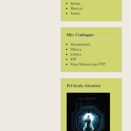
Intriga
Musical
Terror
Més Continguts
Documentals
Musica
Llibres
P2P
Pujar Material per FTP
Pel·lícula Aleatòria