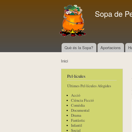
Sopa de P
Què és la Sopa?
Aportacions
H
Menú principal
Inici
Esteu aquí
Pel·lícules
Últimes Pel·lícules Afegides
Acció
Ciència Ficció
Comèdia
Documental
Drama
Fantàstic
Infantil
Social