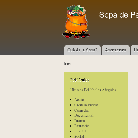
Sopa de P
Què és la Sopa?
Aportacions
H
Menú principal
Inici
Esteu aquí
Pel·lícules
Últimes Pel·lícules Afegides
Acció
Ciència Ficció
Comèdia
Documental
Drama
Fantàstic
Infantil
Social