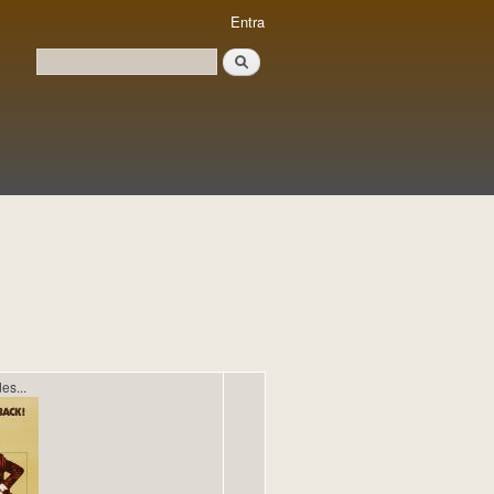
Entra
Cerca
Formulari de cerca
es...