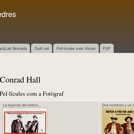
Vés al
Menú secundari
contingut
edres
ackLab Nòmada
Guifi.net
Pel·lícules més Vistes
P2P
Conrad Hall
Pel·lícules com a Fotògraf
La leyenda del indom...
Dos hombres y un d