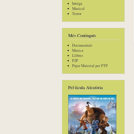
Intriga
Musical
Terror
Més Continguts
Documentals
Musica
Llibres
P2P
Pujar Material per FTP
Pel·lícula Aleatòria