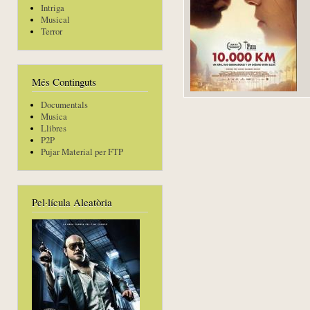
Intriga
Musical
Terror
Més Continguts
Documentals
Musica
Llibres
P2P
Pujar Material per FTP
Pel·lícula Aleatòria