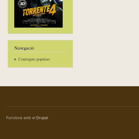
Navegació
Continguts populars
Funciona amb el
Drupal