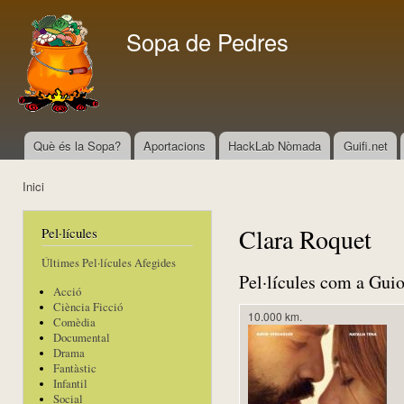
Vés
con
Sopa de Pedres
Què és la Sopa?
Aportacions
HackLab Nòmada
Guifi.net
Menú principal
Inici
Esteu aquí
Clara Roquet
Pel·lícules
Últimes Pel·lícules Afegides
Pel·lícules com a Guio
Acció
Ciència Ficció
10.000 km.
Comèdia
Documental
Drama
Fantàstic
Infantil
Social