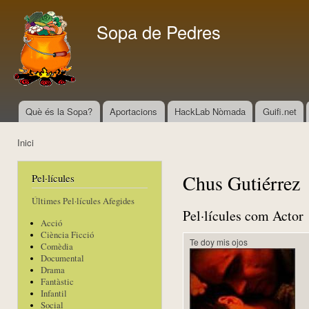
Vés
con
Sopa de Pedres
Què és la Sopa?
Aportacions
HackLab Nòmada
Guifi.net
Menú principal
Inici
Esteu aquí
Chus Gutiérrez
Pel·lícules
Últimes Pel·lícules Afegides
Pel·lícules com Actor
Acció
Ciència Ficció
Te doy mis ojos
Comèdia
Documental
Drama
Fantàstic
Infantil
Social