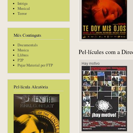
Intriga
Musical
Terror
Més Continguts
Documentals
Musica
Pel·lícules com a Dire
Llibres
P2P
Hay motivo
Pujar Material per FTP
Pel·lícula Aleatòria