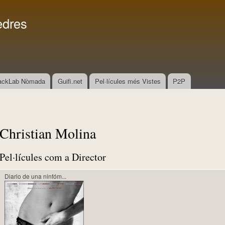
Vés al
Menú secundari
contingut
edres
ackLab Nòmada
Guifi.net
Pel·lícules més Vistes
P2P
Christian Molina
Pel·lícules com a Director
Diario de una ninfóm...