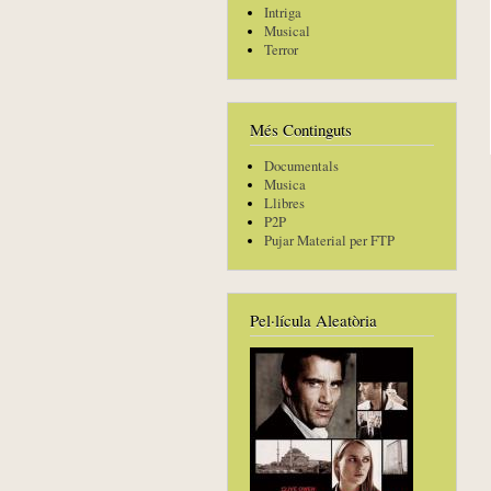
Intriga
Musical
Terror
Més Continguts
Documentals
Musica
Llibres
P2P
Pujar Material per FTP
Pel·lícula Aleatòria