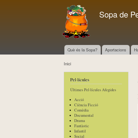
Sopa de P
Què és la Sopa?
Aportacions
H
Menú principal
Inici
Esteu aquí
Pel·lícules
Últimes Pel·lícules Afegides
Acció
Ciència Ficció
Comèdia
Documental
Drama
Fantàstic
Infantil
Social