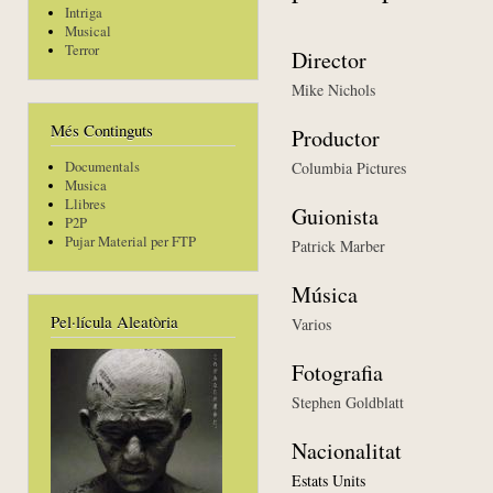
Intriga
Musical
Terror
Director
Mike Nichols
Més Continguts
Productor
Columbia Pictures
Documentals
Musica
Llibres
Guionista
P2P
Pujar Material per FTP
Patrick Marber
Música
Pel·lícula Aleatòria
Varios
Fotografia
Stephen Goldblatt
Nacionalitat
Estats Units