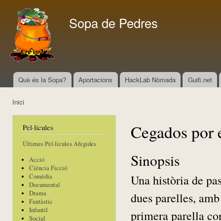
Vés
con
Sopa de Pedres
Què és la Sopa?
Aportacions
HackLab Nòmada
Guifi.net
Menú principal
Inici
Esteu aquí
Cegados por e
Pel·lícules
Últimes Pel·lícules Afegides
Sinopsis
Acció
Ciència Ficció
Una història de pa
Comèdia
Documental
Drama
dues parelles, amb
Fantàstic
Infantil
primera parella con
Social