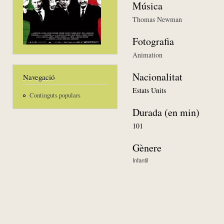
Música
Thomas Newman
Fotografia
Animation
Nacionalitat
Navegació
Estats Units
Continguts populars
Durada (en min)
101
Gènere
Infantil