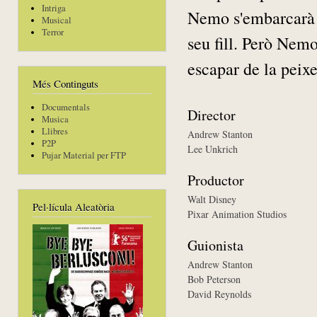
Intriga
Nemo s'embarcarà e
Musical
Terror
seu fill. Però Nemo
escapar de la peixe
Més Continguts
Documentals
Director
Musica
Llibres
Andrew Stanton
P2P
Lee Unkrich
Pujar Material per FTP
Productor
Walt Disney
Pel·lícula Aleatòria
Pixar Animation Studios
Guionista
Andrew Stanton
Bob Peterson
David Reynolds