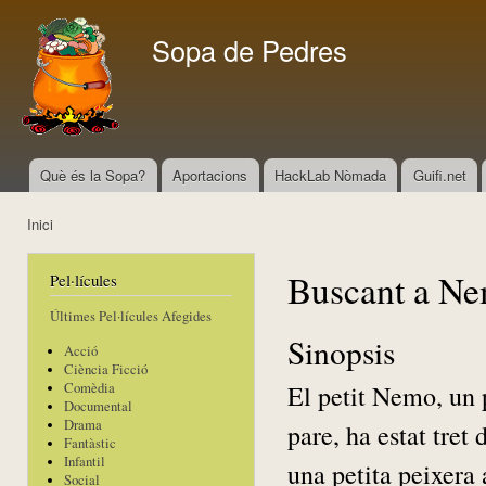
Vés
con
Sopa de Pedres
Què és la Sopa?
Aportacions
HackLab Nòmada
Guifi.net
Menú principal
Inici
Esteu aquí
Buscant a N
Pel·lícules
Últimes Pel·lícules Afegides
Sinopsis
Acció
Ciència Ficció
El petit Nemo, un p
Comèdia
Documental
Drama
pare, ha estat tret 
Fantàstic
Infantil
una petita peixera 
Social