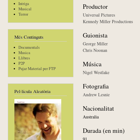
Intriga
Productor
Musical
Terror
Universal Pictures
Kennedy Miller Productions
Guionista
Més Continguts
George Miller
Documentals
Chris Noonan
Musica
Llibres
Música
P2P
Pujar Material per FTP
Nigel Westlake
Fotografia
Pel·lícula Aleatòria
Andrew Lesnie
Nacionalitat
Australia
Durada (en min)
91