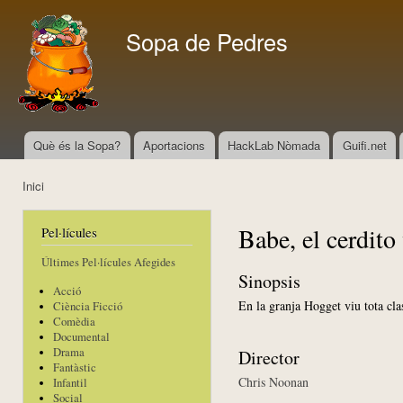
Vés
con
Sopa de Pedres
Què és la Sopa?
Aportacions
HackLab Nòmada
Guifi.net
Menú principal
Inici
Esteu aquí
Babe, el cerdito 
Pel·lícules
Últimes Pel·lícules Afegides
Sinopsis
Acció
En la granja Hogget viu tota cla
Ciència Ficció
Comèdia
Documental
Drama
Director
Fantàstic
Chris Noonan
Infantil
Social