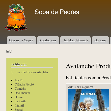
Vés
con
Sopa de Pedres
Què és la Sopa?
Aportacions
HackLab Nòmada
Guifi.net
Menú principal
Inici
Esteu aquí
Avalanche Produ
Pel·lícules
Últimes Pel·lícules Afegides
Pel·lícules com a Prod
Acció
Ciència Ficció
Arthur 3: La guerra...
Comèdia
Documental
Drama
Fantàstic
Infantil
Social