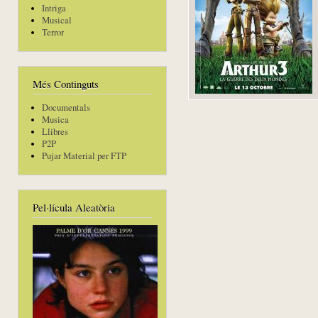
Intriga
Musical
Terror
Més Continguts
Documentals
Musica
Llibres
P2P
Pujar Material per FTP
Pel·lícula Aleatòria