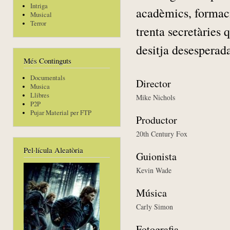
Intriga
acadèmics, formaci
Musical
Terror
trenta secretàries 
desitja desesperad
Més Continguts
Documentals
Director
Musica
Llibres
Mike Nichols
P2P
Pujar Material per FTP
Productor
20th Century Fox
Pel·lícula Aleatòria
Guionista
Kevin Wade
Música
Carly Simon
Fotografia