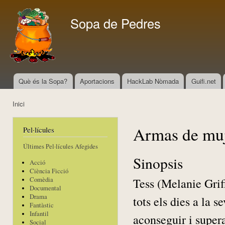
Vés
con
Sopa de Pedres
Què és la Sopa?
Aportacions
HackLab Nòmada
Guifi.net
Menú principal
Inici
Esteu aquí
Armas de mu
Pel·lícules
Últimes Pel·lícules Afegides
Sinopsis
Acció
Ciència Ficció
Tess (Melanie Grif
Comèdia
Documental
Drama
tots els dies a la 
Fantàstic
Infantil
aconseguir i supera
Social