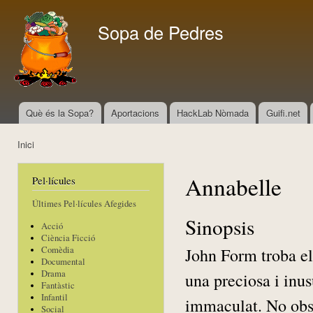
Vés
con
Sopa de Pedres
Què és la Sopa?
Aportacions
HackLab Nòmada
Guifi.net
Menú principal
Inici
Esteu aquí
Annabelle
Pel·lícules
Últimes Pel·lícules Afegides
Sinopsis
Acció
Ciència Ficció
John Form troba el
Comèdia
Documental
Drama
una preciosa i inus
Fantàstic
Infantil
immaculat. No obst
Social