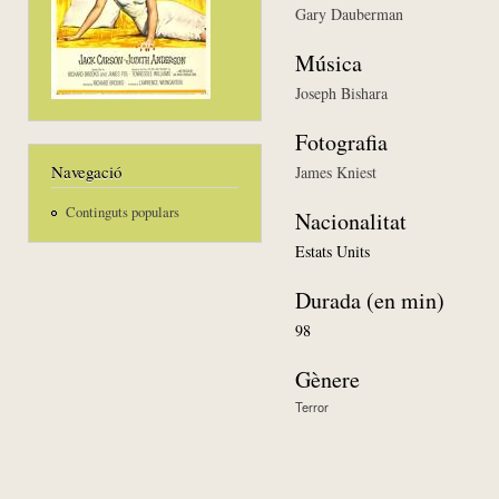
Gary Dauberman
Música
Joseph Bishara
Fotografia
Navegació
James Kniest
Continguts populars
Nacionalitat
Estats Units
Durada (en min)
98
Gènere
Terror