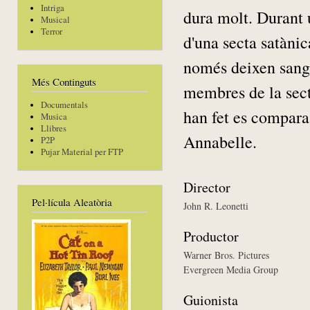
Intriga
dura molt. Durant 
Musical
Terror
d'una secta satànic
només deixen sang v
Més Continguts
membres de la sect
Documentals
han fet es compara 
Musica
Llibres
Annabelle.
P2P
Pujar Material per FTP
Director
Pel·lícula Aleatòria
John R. Leonetti
Productor
Warner Bros. Pictures
Evergreen Media Group
Guionista