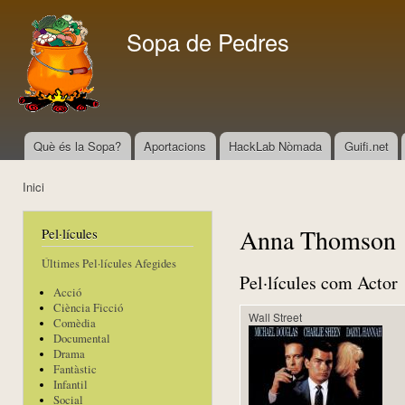
Vés
con
Sopa de Pedres
Què és la Sopa?
Aportacions
HackLab Nòmada
Guifi.net
Menú principal
Inici
Esteu aquí
Anna Thomson
Pel·lícules
Últimes Pel·lícules Afegides
Pel·lícules com Actor
Acció
Ciència Ficció
Wall Street
Comèdia
Documental
Drama
Fantàstic
Infantil
Social