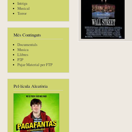
Intriga
Musical
Terror
Més Continguts
Documentals
Musica
Llibres
P2P
Pujar Material per FTP
Pel·lícula Aleatòria