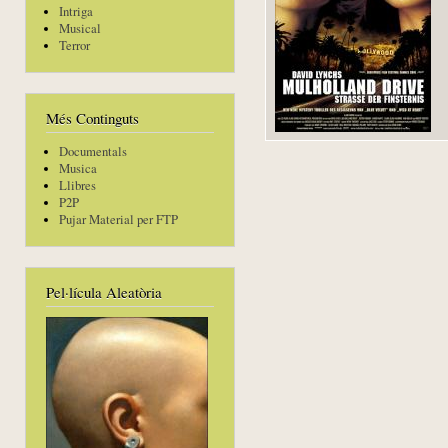
Intriga
Musical
Terror
Més Continguts
Documentals
Musica
Llibres
P2P
Pujar Material per FTP
Pel·lícula Aleatòria