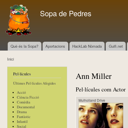
Vés
con
Sopa de Pedres
Què és la Sopa?
Aportacions
HackLab Nòmada
Guifi.net
Menú principal
Inici
Esteu aquí
Ann Miller
Pel·lícules
Últimes Pel·lícules Afegides
Pel·lícules com Actor
Acció
Ciència Ficció
Mulholland Drive
Comèdia
Documental
Drama
Fantàstic
Infantil
Social