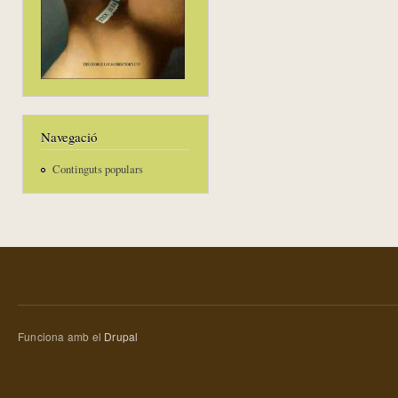
Navegació
Continguts populars
Funciona amb el
Drupal