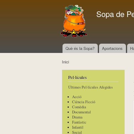
Sopa de P
Què és la Sopa?
Aportacions
H
Menú principal
Inici
Esteu aquí
Pel·lícules
Últimes Pel·lícules Afegides
Acció
Ciència Ficció
Comèdia
Documental
Drama
Fantàstic
Infantil
Social