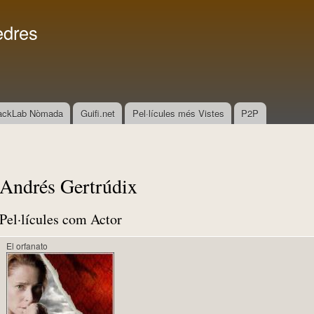
Vés al
Menú secundari
contingut
edres
ackLab Nòmada
Guifi.net
Pel·lícules més Vistes
P2P
Andrés Gertrúdix
Pel·lícules com Actor
El orfanato