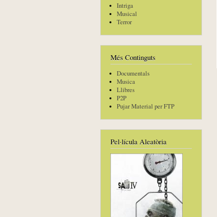
Intriga
Musical
Terror
Més Continguts
Documentals
Musica
Llibres
P2P
Pujar Material per FTP
Pel·lícula Aleatòria