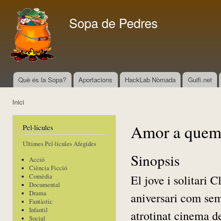
Vés
con
Sopa de Pedres
Què és la Sopa?
Aportacions
HackLab Nòmada
Guifi.net
Menú principal
Inici
Esteu aquí
Amor a quem
Pel·lícules
Últimes Pel·lícules Afegides
Sinopsis
Acció
Ciència Ficció
El jove i solitari 
Comèdia
Documental
Drama
aniversari com sem
Fantàstic
Infantil
atrotinat cinema d
Social