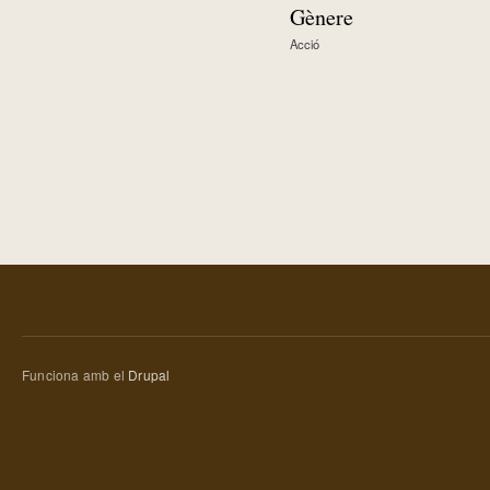
Gènere
Acció
Funciona amb el
Drupal