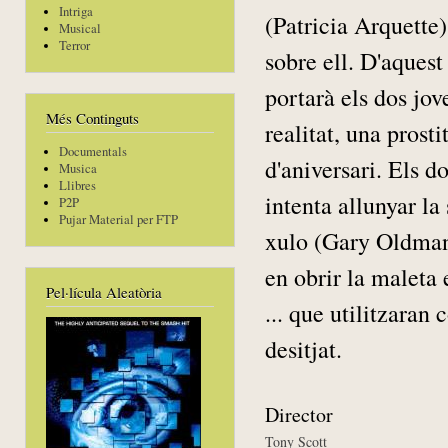
Intriga
(Patricia Arquette)
Musical
Terror
sobre ell. D'aquest
portarà els dos jov
Més Continguts
realitat, una prost
Documentals
d'aniversari. Els 
Musica
Llibres
intenta allunyar la
P2P
Pujar Material per FTP
xulo (Gary Oldman)
en obrir la maleta
Pel·lícula Aleatòria
... que utilitzaran
desitjat.
Director
Tony Scott