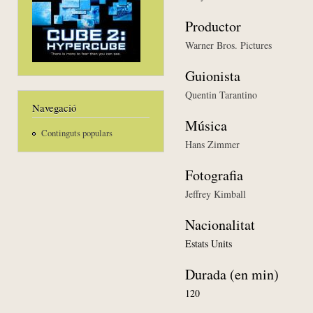
Productor
Warner Bros. Pictures
Guionista
Quentin Tarantino
Navegació
Música
Continguts populars
Hans Zimmer
Fotografia
Jeffrey Kimball
Nacionalitat
Estats Units
Durada (en min)
120