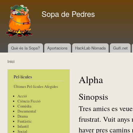
Vés
con
Sopa de Pedres
Què és la Sopa?
Aportacions
HackLab Nòmada
Guifi.net
Menú principal
Inici
Esteu aquí
Alpha
Pel·lícules
Últimes Pel·lícules Afegides
Sinopsis
Acció
Ciència Ficció
Tres amics es veue
Comèdia
Documental
Drama
frustrat. Vuit anys
Fantàstic
Infantil
haver pres camins 
Social