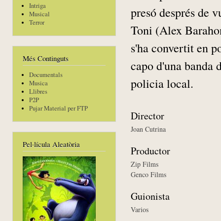
Intriga
presó després de vu
Musical
Terror
Toni (Alex Barahona
s'ha convertit en p
Més Continguts
capo d'una banda d
Documentals
policia local.
Musica
Llibres
P2P
Pujar Material per FTP
Director
Joan Cutrina
Pel·lícula Aleatòria
Productor
Zip Films
Genco Films
Guionista
Varios