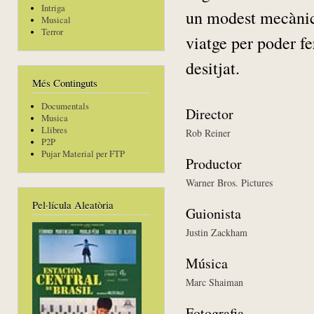
Intriga
un modest mecànic.
Musical
Terror
viatge per poder fe
desitjat.
Més Continguts
Documentals
Director
Musica
Llibres
Rob Reiner
P2P
Pujar Material per FTP
Productor
Warner Bros. Pictures
Pel·lícula Aleatòria
Guionista
Justin Zackham
Música
Marc Shaiman
Fotografia