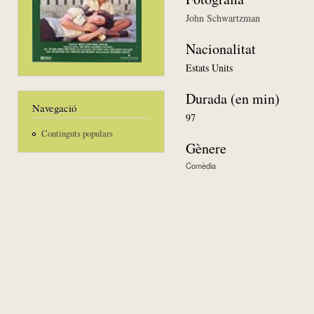
John Schwartzman
Nacionalitat
Estats Units
Durada (en min)
Navegació
97
Continguts populars
Gènere
Comèdia