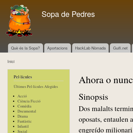
Vés
con
Sopa de Pedres
Què és la Sopa?
Aportacions
HackLab Nòmada
Guifi.net
Menú principal
Inici
Esteu aquí
Ahora o nunc
Pel·lícules
Últimes Pel·lícules Afegides
Sinopsis
Acció
Ciència Ficció
Dos malalts termin
Comèdia
Documental
Drama
oposats, entaulen 
Fantàstic
Infantil
engreído milionar
Social