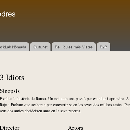
Vés al
Menú secundari
contingut
edres
ackLab Nòmada
Guifi.net
Pel·lícules més Vistes
P2P
3 Idiots
Sinopsis
Explica la història de Ranxo. Un noi amb una passió per estudiar i aprendre. A 
Raju i Farham que acabaran per convertir-se en les seves dos millors amics. Per
seus dos amics decideixen anar en la seva recerca.
Director
Actors