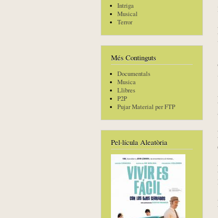
Intriga
Musical
Terror
Més Continguts
Documentals
Musica
Llibres
P2P
Pujar Material per FTP
Pel·lícula Aleatòria