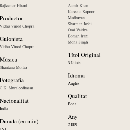
Rajkumar Hirani
Aamir Khan
Kareena Kapoor
Productor
Madhavan
Sharman Joshi
Vidhu Vinod Chopra
Omi Vaidya
Boman Irani
Guionista
Mona Singh
Vidhu Vinod Chopra
Títol Original
Música
3 Idiots
Shantanu Moitra
Idioma
Fotografia
Anglès
C.K. Muraleedharan
Qualitat
Nacionalitat
Bona
India
Any
Durada (en min)
2 009
160