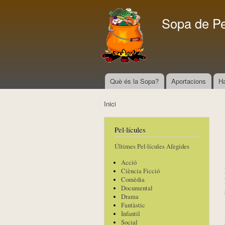
Sopa de P
Què és la Sopa?
Aportacions
H
Menú principal
Inici
Esteu aquí
Pel·lícules
Últimes Pel·lícules Afegides
Acció
Ciència Ficció
Comèdia
Documental
Drama
Fantàstic
Infantil
Social