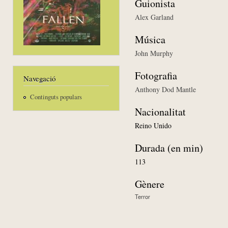
Guionista
Alex Garland
Música
John Murphy
Fotografia
Navegació
Anthony Dod Mantle
Continguts populars
Nacionalitat
Reino Unido
Durada (en min)
113
Gènere
Terror