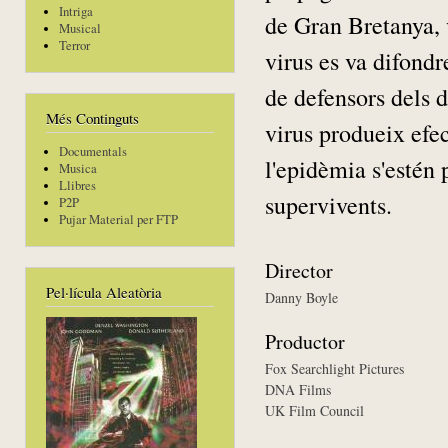
Intriga
de Gran Bretanya, va
Musical
Terror
virus es va difondr
de defensors dels d
Més Continguts
virus produeix efec
Documentals
l'epidèmia s'estén 
Musica
Llibres
supervivents.
P2P
Pujar Material per FTP
Director
Pel·lícula Aleatòria
Danny Boyle
Productor
Fox Searchlight Pictures
DNA Films
UK Film Council