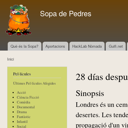
Vés
con
Sopa de Pedres
Què és la Sopa?
Aportacions
HackLab Nòmada
Guifi.net
Menú principal
Inici
Esteu aquí
28 días despu
Pel·lícules
Últimes Pel·lícules Afegides
Sinopsis
Acció
Ciència Ficció
Londres és un cemen
Comèdia
Documental
Drama
desertes. Les tende
Fantàstic
Infantil
propagació d'un vi
Social